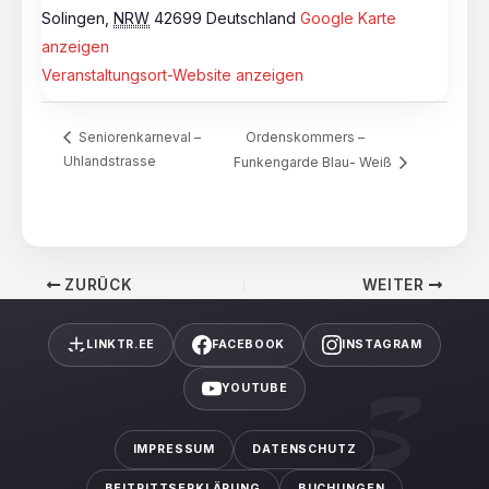
Solingen
,
NRW
42699
Deutschland
Google Karte
anzeigen
Veranstaltungsort-Website anzeigen
Ordenskommers –
Seniorenkarneval –
Uhlandstrasse
Funkengarde Blau- Weiß
ZURÜCK
WEITER
LINKTR.EE
FACEBOOK
INSTAGRAM
YOUTUBE
IMPRESSUM
DATENSCHUTZ
BEITRITTSERKLÄRUNG
BUCHUNGEN