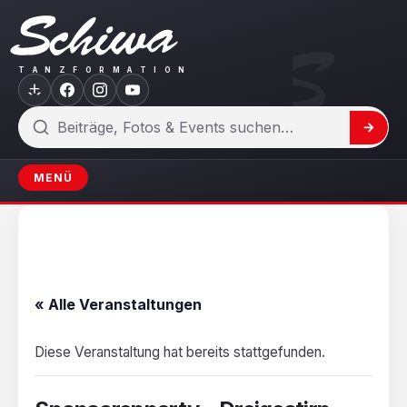
Zum
Inhalt
springen
T
A
N
Z
F
O
R
M
A
T
I
O
N
Suchen
MENÜ
« Alle Veranstaltungen
Diese Veranstaltung hat bereits stattgefunden.