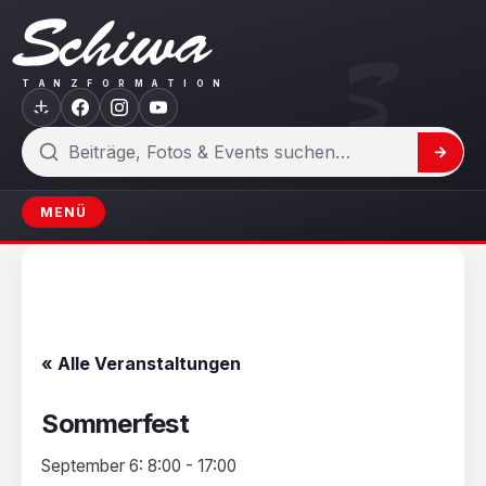
Zum
Inhalt
springen
T
A
N
Z
F
O
R
M
A
T
I
O
N
Suchen
MENÜ
« Alle Veranstaltungen
Sommerfest
September 6: 8:00
-
17:00