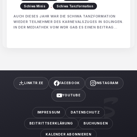
,
Schiwa Minis
Schiwa Tanzformation
AUCH DIESES JAHR WAR DIE SCHIWA TANZFORMATION
WIEDER TEILNEHMER DES KARNEVALSZUGES IN SOLINGEN.
IN DER MEDIATHEK VOM WDR GAB ES EINEN BEITRAG
ÜBER DEN UMZUG 2018 IN SOLINGEN.
LINKTR.EE
FACEBOOK
INSTAGRAM
YOUTUBE
IMPRESSUM
DATENSCHUTZ
BEITRITTSERKLÄRUNG
BUCHUNGEN
KALENDER ABONNIEREN