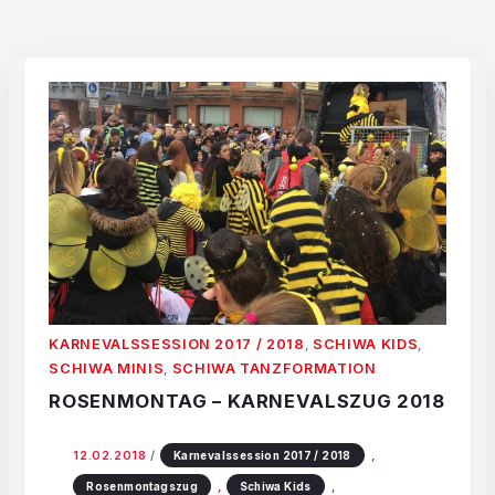
KARNEVALSSESSION 2017 / 2018
SCHIWA KIDS
,
,
SCHIWA MINIS
SCHIWA TANZFORMATION
,
ROSENMONTAG – KARNEVALSZUG 2018
12.02.2018
/
,
Karnevalssession 2017 / 2018
,
,
Rosenmontagszug
Schiwa Kids