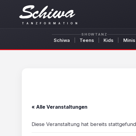
Zum
Inhalt
springen
T
A
N
Z
F
O
R
M
A
T
I
O
N
SHOWTANZ
Schiwa
Teens
Kids
Minis
« Alle Veranstaltungen
Diese Veranstaltung hat bereits stattgefund