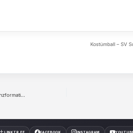
Kostümball – SV S
Kostümball – SV Solingen 08/10 e.V. – Schiwa Tanzformation
LINKTR.EE
FACEBOOK
INSTAGRAM
YOUTUB